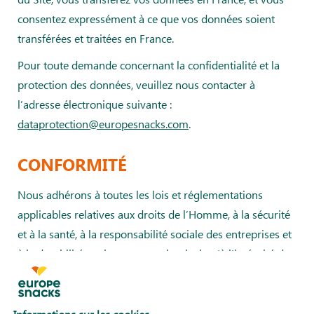
consentez expressément à ce que vos données soient
transférées et traitées en France.
Pour toute demande concernant la confidentialité et la
protection des données, veuillez nous contacter à
l’adresse électronique suivante :
dataprotection@europesnacks.com
.
CONFORMITÉ
Nous adhérons à toutes les lois et réglementations
applicables relatives aux droits de l’Homme, à la sécurité
et à la santé, à la responsabilité sociale des entreprises et
à la durabilité environnementale, ainsi qu’à l’intégrité des
affaires, y compris, mais sans s’y limiter, les lois et
réglementations anti-corruption telles que les lois
britanniques sur la corruption, les lois européennes anti-